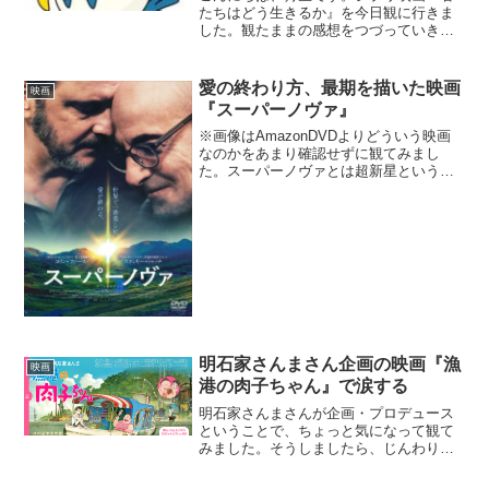
たちはどう生きるか』を今日観に行きま
した。観たままの感想をつづっていきま
す。まず、映画館での様子こういう話題
の映画については、私の場合、時間が経
ってから行くようにしています。という
愛の終わり方、最期を描いた映画
映画
のも、満員の中で観るとゆ...
『スーパーノヴァ』
※画像はAmazonDVDよりどういう映画
なのかをあまり確認せずに観てみまし
た。スーパーノヴァとは超新星という意
味で、恒星の最期の大爆発のことです。
このタイトルと深く関係した映画となっ
ていますが、話はじわじわと進んでいき
ます。前情報はあまり...
明石家さんまさん企画の映画『漁
映画
港の肉子ちゃん』で涙する
明石家さんまさんが企画・プロデュース
ということで、ちょっと気になって観て
みました。そうしましたら、じんわり感
動して涙する映画でした。西加奈子さん
の同名の作品が原作です。西加奈子さん