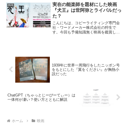
原作の紹介文は以下です。男にだまされ
実在の能楽師を題材にした映画
映画
た母・肉子ちゃんと一緒に...
『犬王』は世阿弥とライバルだっ
た？
こんにちは、コピーライティング専門会
社・ワードメーカー株式会社の狩生で
す。今回も予備知識無く映画を鑑賞しま
した。アニメーション映画『犬王』で
す。紹介文はこちら。室町の京の都、猿
楽の一座に生まれた異形の子、犬王。周
囲に疎まれ、その顔は瓢箪の面...
1939年に世界一周飛行をしたニッポン号
をもとにした『翼をください』が胸熱小
説だった
ChatGPT（ちゃっとじーぴーてぃー）は
一体何が凄い？使い方とともに解説
ホーム
映画