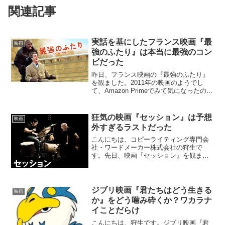
関連記事
実話を基にしたフランス映画『最
映画
強のふたり』は本当に最強のコン
ビだった
昨日、フランス映画の『最強のふたり』
を観ました。2011年の映画のようでし
て、Amazon Primeでみて気になったの
で、観てみました。そうしたら、とても
おもしろかった！しかもこれが実話をも
とにした話というのが、また刺さります
狂気の映画『セッション』は予想
映画
ね。【体が不...
外すぎるラストだった
こんにちは、コピーライティング専門会
社・ワードメーカー株式会社の狩生で
す。先日、映画『セッション』を観まし
た。これも以前から気になっていた映画
ですが、ただ聞いたことがない映画だっ
たので、放置していました。でも、早く
観なかったことを後悔してい...
ジブリ映画『君たちはどう生きる
映画
か』をどう噛み砕くか？ワカラナ
イことだらけ
こんにちは、狩生です。ジブリ映画『君