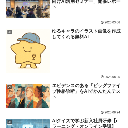
向けAI活用セミナー」開催レポー
ト
2026.03.06
ゆるキャラのイラスト画像を作成
AI
してくれる無料AI
2025.08.25
エビデンスのある「ビッグファイ
AI
ブ性格診断」をAIでかんたんテス
ト
2025.08.24
AIクイズで学ぶ新入社員研修【e
AI
ラーニング・オンライン受講】