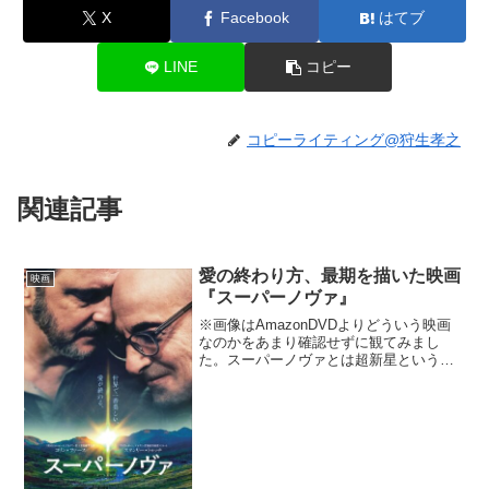
X
Facebook
はてブ
LINE
コピー
コピーライティング@狩生孝之
関連記事
愛の終わり方、最期を描いた映画
映画
『スーパーノヴァ』
※画像はAmazonDVDよりどういう映画
なのかをあまり確認せずに観てみまし
た。スーパーノヴァとは超新星という意
味で、恒星の最期の大爆発のことです。
このタイトルと深く関係した映画となっ
ていますが、話はじわじわと進んでいき
ます。前情報はあまり...