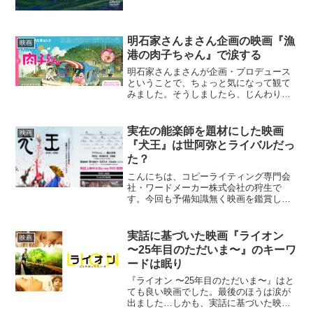
明石家さんまさん企画の映画『漁
映画
港の肉子ちゃん』で涙する
明石家さんまさんが企画・プロデュース
ということで、ちょっと気になって観て
みました。そうしましたら、じんわり感
動して涙する映画でした。西加奈子さん
の同名の作品が原作です。西加奈子さん
原作の紹介文は以下です。男にだまされ
実在の能楽師を題材にした映画
映画
た母・肉子ちゃんと一緒に...
『犬王』は世阿弥とライバルだっ
た？
こんにちは、コピーライティング専門会
社・ワードメーカー株式会社の狩生で
す。今回も予備知識無く映画を鑑賞しま
した。アニメーション映画『犬王』で
す。紹介文はこちら。室町の京の都、猿
楽の一座に生まれた異形の子、犬王。周
実話に基づいた映画『ライオン
映画
囲に疎まれ、その顔は瓢箪の面...
〜25年目のただいま〜』のキーワ
ードは眠り
『ライオン 〜25年目のただいま〜』はと
ても良い映画でした。最後のほうは涙が
出ました…しかも、実話に基づいた映画