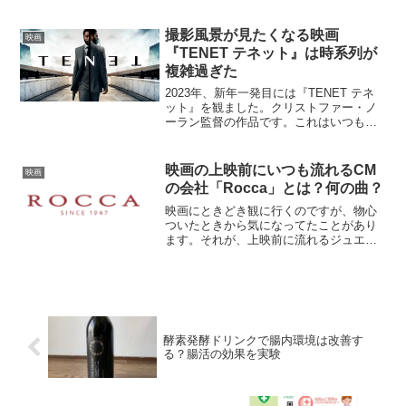
なので、より一層深く心に残るものがあ
りました。映画の紹介文はこちらです。
インドで生まれ育つも5歳の時に迷子にな
撮影風景が見たくなる映画
映画
り、その末にオース...
『TENET テネット』は時系列が
複雑過ぎた
2023年、新年一発目には『TENET テネ
ット』を観ました。クリストファー・ノ
ーラン監督の作品です。これはいつもの
ようにAmazon Prime Videoです。紹介文
はこちらです。ウクライナ・キエフのオ
ペラハウスにてテロ事件が発生した。...
映画の上映前にいつも流れるCM
映画
の会社「Rocca」とは？何の曲？
映画にときどき観に行くのですが、物心
ついたときから気になってたことがあり
ます。それが、上映前に流れるジュエリ
ーっぽい感じのCMです。私が学生のとき
ぐらいから流れている気がするので、長
い間いつも観ているCMです。しかも、い
つも同じCMなんです...
酵素発酵ドリンクで腸内環境は改善す
る？腸活の効果を実験