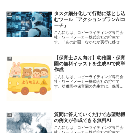
かみのある鉛筆画イラストを誰でも簡単
に作成できるAI（ChatGPT）をつくりま
した。「絵を描くのは少し苦手」「だけ
タスク細分化して行動に落とし込
AI
ど、自分のアイデア...
むツール「アクションプランAIコ
ーチ」
こんにちは、コピーライティング専門会
社・ワードメーカー株式会社の狩生で
す。「あの計画、なかなか実行に移せて
いない…」「やろうとは思っているけれ
ど、つい後回しにしてしまう」そういっ
たタスクや目標はありませんか？私はよ
【保育士さん向け】幼稚園・保育
AI
くあります…頭の中では重要...
園の無料イラストを生成AIで簡単
作成
こんにちは、コピーライティング専門会
社・ワードメーカー株式会社の狩生で
す。幼稚園や保育園の先生方は、保護者
の方へのおたよりや園内の掲示物など、
日々多くの制作業務に追われていること
と思います。その中で、「イラストを探
す時間がない」「いつも同じ...
質問に答えていくだけで志望動機
AI
の例文が作成できる無料AI
こんにちは、コピーライティング専門会
社・ワードメーカー株式会社の狩生で