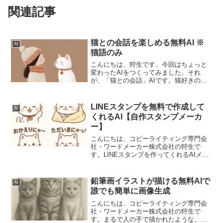
関連記事
猫との会話を楽しめる無料AI ※
AI
猫語のみ
こんにちは、狩生です。今回はちょっと
変わったAIをつくってみました。それ
が、「猫との会話」AIです。猫好きのた
めのAIです。癒やされたいときに使って
みてください。※ひとつのやり取りごと
に画像をつくるので、コミュニケーショ
LINEスタンプを無料で作成して
AI
ンには大変時間がかか...
くれるAI【自作スタンプメーカ
ー】
こんにちは、コピーライティング専門会
社・ワードメーカー株式会社の狩生で
す。LINEスタンプを作ってくれるAIメー
カーをつくりました。 LINEスタンプの作
り方がわからない 早くたくさん作りたい
いろいろ自作したい…という方にオスス
鉛筆画イラストが描ける無料AIで
AI
メです。L...
誰でも簡単に画像生成
こんにちは、コピーライティング専門会
社・ワードメーカー株式会社の狩生で
す。まるで人の手で描かれたような、温