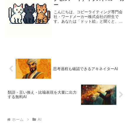
ー
こんにちは、コピーライティング専門会
社・ワードメーカー株式会社の狩生で
す。あなたは「ドット絵」と聞くと、何
を思い浮かべますか？私は、年齢的に子
どもの頃に夢中になったゲームボーイや
ファミコンの画面を思い出します。限ら
れた色と点で描かれたキャラ...
思考過程も確認できるアキネイターAI
類語・言い換え・比喩表現を大量に出力
する無料AI
ホーム
AI