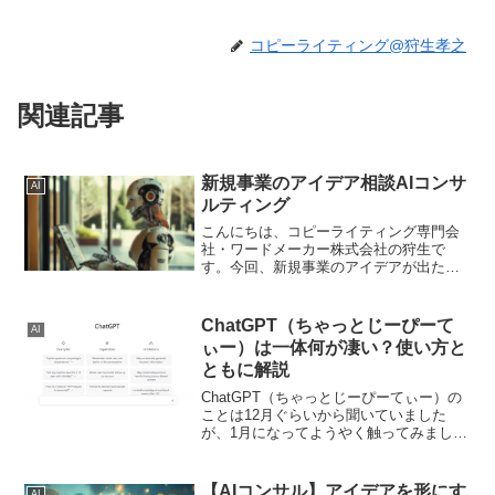
コピーライティング@狩生孝之
関連記事
新規事業のアイデア相談AIコンサ
AI
ルティング
こんにちは、コピーライティング専門会
社・ワードメーカー株式会社の狩生で
す。今回、新規事業のアイデアが出たと
きに相談するためのAIコンサルティング
ツールをつくりました。アイデアが出た
ときっていうのは興奮した状態になって
ChatGPT（ちゃっとじーぴーて
AI
いますが、視野が狭くなっ...
ぃー）は一体何が凄い？使い方と
ともに解説
ChatGPT（ちゃっとじーぴーてぃー）の
ことは12月ぐらいから聞いていました
が、1月になってようやく触ってみまし
た。よくあるツールかなと思っていたの
ですが、まったくこれまでとは異なるも
ので衝撃を受けました・・・一言でいう
【AIコンサル】アイデアを形にす
AI