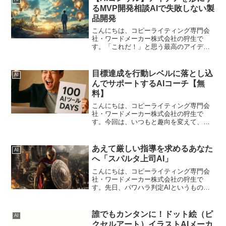
と、【テキスト対話...
るMVP開発相談AIで失敗しない製
品開発
こんにちは、コピーライティング専門会
社・ワードメーカー株式会社の狩生で
す。「これだ！」と思う最高のアイデア
を思いついた時、私たちはつい興奮して
しまいます。「今すぐにでも開発を始め
たい」「これは絶対に成功するはずだ」
目標達成を行動レベルに落とし込
AI
その情熱は、何かを創り出す...
んでサポートするAIコーチ【無
料】
こんにちは、コピーライティング専門会
社・ワードメーカー株式会社の狩生で
す。今回は、いつもと趣向を変えて、
「目標達成」に関するAIをつくってみま
した。目標を立てたときにそのまま忘れ
ることってありませんか？たとえば、
あえて厳しい指導を求めるあなた
AI
2025年の年始の目標を覚え...
へ「スパルタ上司AI」
こんにちは、コピーライティング専門会
社・ワードメーカー株式会社の狩生で
す。先日、パワハラ判定AIというものを
つくりましたが、逆にスパルタに接して
ほしい（常識の範囲で）という人もいる
かと思い、スパルタ上司AIというものを
誰でもカンタンに！ドット絵（ピ
AI
今度はつくってみました...
クセルアート）イラストAIメーカ