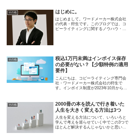
に、以前のような“年末感”が無くなってき
ているような気がします。昔はもっと年
末年始はきっちり意識もわかれていたよ
はじめに。
その他
うに思いますが、今は...
はじめまして。ワードメーカー株式会社
の代表・狩生です。このブログでは、コ
ピーライティングに関するノウハウ・方
法・コンテンツを提供していきます。あ
るキッカケがあって、2007年からコピー
ライティングを代行するようになりまし
た。それから長く続け...
税込1万円未満はインボイス保存
その他
の必要がない？【少額特例の適用
要件】
こんにちは、コピーライティング専門会
社・ワードメーカー株式会社の狩生で
す。インボイス制度が2023年10月から始
まりました。個人的には、「どうせイン
ボイス登録するからあんまり関係ないよ
ね」って思っていたのですが、思ったよ
2000冊の本を読んで行き着いた
その他
り経理の手間が増えま...
人生を大きく変える方法は3つ
人生を変える方法について、いろいろと
学んで考えを巡らせていく中でこの3つで
ほとんど解決するんじゃないかと思い至
りました。その3つが 食事 睡眠 行動…で