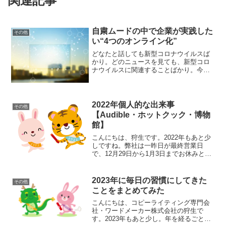
関連記事
自粛ムードの中で企業が実践した
その他
い“4つのオンライン化”
どなたと話しても新型コロナウイルスば
かり。どのニュースを見ても、新型コロ
ナウイルスに関連することばかり。今ま
さに世界中が、新型コロナウイルスに振
り回されている状態です。こんなにメデ
ィアで報道されると、人は未来のことが
不安になってしまいます。...
2022年個人的な出来事
その他
【Audible・ホットクック・博物
館】
こんにちは、狩生です。2022年もあと少
しですね。弊社は一昨日が最終営業日
で、12月29日から1月3日までお休みとな
っています。年末年始はいつもの1日でも
ちょっと違った1日の気がします。気分が
かなり大きいです。今年はどんな年でし
2023年に毎日の習慣にしてきた
その他
たか？私は、...
ことをまとめてみた
こんにちは、コピーライティング専門会
社・ワードメーカー株式会社の狩生で
す。2023年もあと少し。年を経るごと