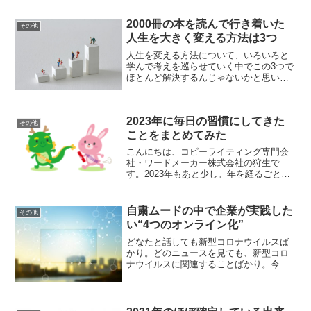
です。結果的にパフォーマンスが上がる
ということです。睡眠時間...
2000冊の本を読んで行き着いた
その他
人生を大きく変える方法は3つ
人生を変える方法について、いろいろと
学んで考えを巡らせていく中でこの3つで
ほとんど解決するんじゃないかと思い至
りました。その3つが 食事 睡眠 行動…で
す。当たり前と思うかもしれないのです
が、めちゃくちゃ大事です。やっぱり基
2023年に毎日の習慣にしてきた
本大事です。それ...
その他
ことをまとめてみた
こんにちは、コピーライティング専門会
社・ワードメーカー株式会社の狩生で
す。2023年もあと少し。年を経るごと
に、以前のような“年末感”が無くなってき
ているような気がします。昔はもっと年
末年始はきっちり意識もわかれていたよ
自粛ムードの中で企業が実践した
その他
うに思いますが、今は...
い“4つのオンライン化”
どなたと話しても新型コロナウイルスば
かり。どのニュースを見ても、新型コロ
ナウイルスに関連することばかり。今ま
さに世界中が、新型コロナウイルスに振
り回されている状態です。こんなにメデ
ィアで報道されると、人は未来のことが
不安になってしまいます。...