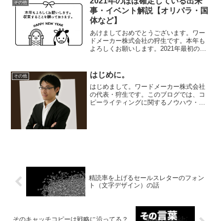
2021年のほぼ確定している出来
その他
事・イベント解説【オリパラ・国
体など】
あけましておめでとうございます。ワー
ドメーカー株式会社の狩生です。本年も
よろしくお願いします。2021年最初のブ
ログ記事は、【今年起きる出来事】の解
説です。今年の出来事でほぼ決まってい
るものがあります。もちろん予定ではあ
はじめに。
その他
りますが。その出来事...
はじめまして。ワードメーカー株式会社
の代表・狩生です。このブログでは、コ
ピーライティングに関するノウハウ・方
法・コンテンツを提供していきます。あ
るキッカケがあって、2007年からコピー
ライティングを代行するようになりまし
た。それから長く続け...
精読率を上げるセールスレターのフォン
ト（文字デザイン）の話
そのキャッチコピーは戦略に沿ってる？