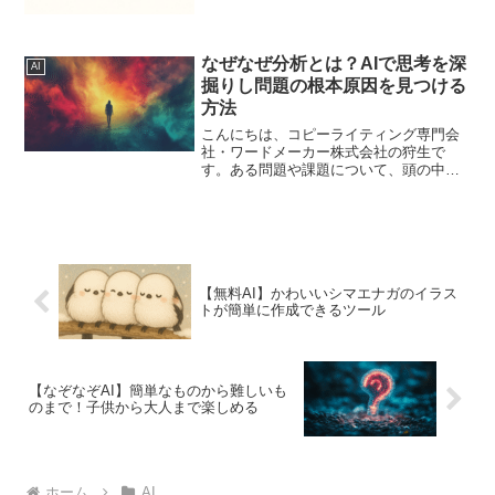
と思います。その中で、「イラストを探
す時間がない」「いつも同じ...
なぜなぜ分析とは？AIで思考を深
AI
掘りし問題の根本原因を見つける
方法
こんにちは、コピーライティング専門会
社・ワードメーカー株式会社の狩生で
す。ある問題や課題について、頭の中で
ずっと考え続けてしまうことはありませ
んか?思考が堂々巡りして、なかなか解決
の糸口が見つからない。そんな経験は誰
にでもあるかもしれません...
【無料AI】かわいいシマエナガのイラス
トが簡単に作成できるツール
【なぞなぞAI】簡単なものから難しいも
のまで！子供から大人まで楽しめる
ホーム
AI