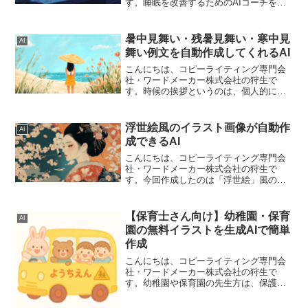
す。睡眠を改善するためのAIコーチをつ
くってみました。基本的には専門家の先
生に相談しなければいけませんが、最初
の導入として気軽に使用していただける
暑中見舞い・残暑見舞い・寒中見
AI
のではないかと思います。...
舞い例文を自動作成してくれるAI
こんにちは、コピーライティング専門会
社・ワードメーカー株式会社の狩生で
す。時候の挨拶というのは、個人的には
苦手なのですが、書かないといけないと
きもありますよね。季節の変わり目に送
る「時候の挨拶」。丁寧なコミュニケー
浮世絵風のイラスト画像が自動作
AI
ションとして大切だと分かっ...
成できるAI
こんにちは、コピーライティング専門会
社・ワードメーカー株式会社の狩生で
す。今回作成したのは「浮世絵」風のイ
ラスト画像が作成できるAIツールです。
浮世絵は江戸時代に主に描かれた風俗画
です。浮世絵とはちょっと違って、イラ
【保育士さん向け】幼稚園・保育
AI
ストっぽい感じのものが生...
園の無料イラストを生成AIで簡単
作成
こんにちは、コピーライティング専門会
社・ワードメーカー株式会社の狩生で
す。幼稚園や保育園の先生方は、保護者
の方へのおたよりや園内の掲示物など、
日々多くの制作業務に追われていること