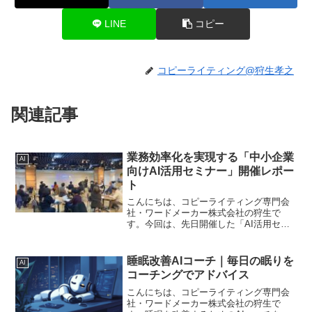
LINE
コピー
コピーライティング@狩生孝之
関連記事
業務効率化を実現する「中小企業
AI
向けAI活用セミナー」開催レポー
ト
こんにちは、コピーライティング専門会
社・ワードメーカー株式会社の狩生で
す。今回は、先日開催した「AI活用セミ
ナー」の様子や内容についてご報告しま
す。AIという言葉をニュースや職場でよ
く聞くようになったけれど、「実際の業
睡眠改善AIコーチ｜毎日の眠りを
AI
務にどうやって取り入れ...
コーチングでアドバイス
こんにちは、コピーライティング専門会
社・ワードメーカー株式会社の狩生で