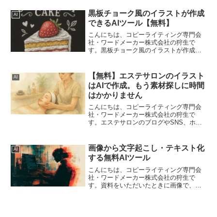
「時間をかけて考えたキャッチコピー
が、本当に響くのか自信がない」
黒板チョーク風のイラストが作成
AI
「ChatGPTでキャッチコピーを作...
できるAIツール【無料】
こんにちは、コピーライティング専門会
社・ワードメーカー株式会社の狩生で
す。黒板チョーク風のイラストが作成で
きるAIツールを公開しました。ケーキな
ど飲食店さんで主に使えるかなぁと思っ
て作ったものです。ちょうど、Xで見かけ
【無料】エステサロンのイラスト
AI
たので、それをキッカケ...
はAIで作成。もう素材探しに時間
はかかりません
こんにちは、コピーライティング専門会
社・ワードメーカー株式会社の狩生で
す。エステサロンのブログやSNS、ホー
ムページなどで使用するイラスト素材。
「いつも同じような素材になってしま
う」「探しているイメージのイラストが
画像から文字起こし・テキスト化
AI
見つからない」と感じてい...
する無料AIツール
こんにちは、コピーライティング専門会
社・ワードメーカー株式会社の狩生で
す。資料をいただいたときに画像で、そ
れからテキスト化しないといけない…と
いうことありませんか？ホームページ制
作の場合は、多々あります。たとえば、
お客様アンケートを載せると...