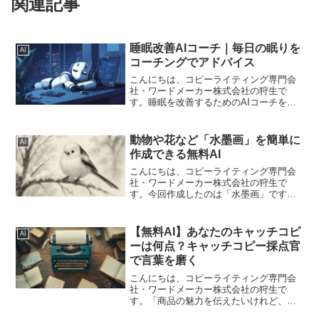
関連記事
睡眠改善AIコーチ｜毎日の眠りを
AI
コーチングでアドバイス
こんにちは、コピーライティング専門会
社・ワードメーカー株式会社の狩生で
す。睡眠を改善するためのAIコーチをつ
くってみました。基本的には専門家の先
生に相談しなければいけませんが、最初
の導入として気軽に使用していただける
動物や花など「水墨画」を簡単に
AI
のではないかと思います。...
作成できる無料AI
こんにちは、コピーライティング専門会
社・ワードメーカー株式会社の狩生で
す。今回作成したのは「水墨画」です。
いろんなタイプの画像生成を試してきま
したが、水墨画がまだつくっていません
でした。趣のある画像などをつくりたい
【無料AI】あなたのキャッチコピ
AI
ときにピッタリだと思います...
ーは何点？キャッチコピー採点官
で言葉を磨く
こんにちは、コピーライティング専門会
社・ワードメーカー株式会社の狩生で
す。「商品の魅力を伝えたいけれど、ど
んな言葉を選べば良いかわからない」