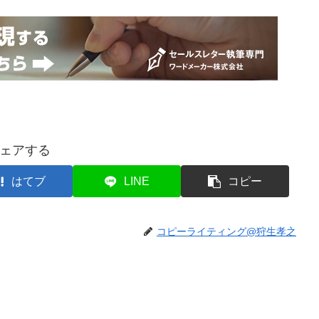
ェアする
はてブ
LINE
コピー
コピーライティング@狩生孝之