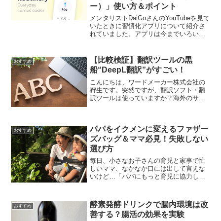
ー）」使い方＆ポイント
メンタリストDaiGoさんのYouTubeを見て
いたときに習慣化アプリについて紹介さ
れていました。アプリは今までいろいろ
使ってきたのでもういいかなぁ…と思っ
ていたのですが、ちょっと気になって見
たところ、知らないアプリでしかもとて
【比較検証】翻訳ツールの黒
おすすめ
も良さそうで...
船“DeepL翻訳”がすごい！
こんにちは、ワードメーカー株式会社の
狩生です。突然ですが、翻訳ソフト・翻
訳ツールは使っていますか？海外のサイ
トを読む時や、自分の書いた日本語の文
章を外国語にしたい…という時に、コピ
ペで簡単に翻訳が可能なネット翻訳ソフ
パパをイクメンに変えるファザー
トはとても助かる存在です...
おすすめ
ズバッグ＆ママ必見！失敗しない
選び方
毎日、小さなお子さんの育児と家事で忙
しいママ、なかなか口には出して言えな
いけど…「パパにもっと育児に協力して
ほしい！！」と感じているママへ。 抱っ
こをするのも、荷物を持つのも、結局は
ママ。 平日はともかく休日も、なんだか
酵素発酵ドリンクで腸内環境は改
おすすめ
ちっとも休めない…。...
善する？腸活の効果を実験