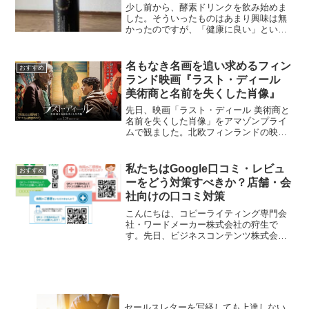
少し前から、酵素ドリンクを飲み始めま
した。そういったものはあまり興味は無
かったのですが、「健康に良い」という
のを聞いて始めてみたのです。酵素ドリ
ンクというと、ファスティング・ダイエ
ットなどではじめられる方が多いと思い
名もなき名画を追い求めるフィン
おすすめ
ます。そっちのほうが有名...
ランド映画『ラスト・ディール
美術商と名前を失くした肖像』
先日、映画「ラスト・ディール 美術商と
名前を失くした肖像」をアマゾンプライ
ムで観ました。北欧フィンランドの映画
です。フィンランド映画を観たのは初め
てかもしれません。この映画は「美術
商」に関する映画となっています。結構
私たちはGoogle口コミ・レビュ
おすすめ
珍しいテーマかもしれない...
ーをどう対策すべきか？店舗・会
社向けの口コミ対策
こんにちは、コピーライティング専門会
社・ワードメーカー株式会社の狩生で
す。先日、ビジネスコンテンツ株式会社
の稲田行徳社長とともに、口コミ対策ツ
ールをリリースしました。その名も「ク
チコミマーケ」です。Google口コミを集
めるためのツールです...
セールスレターを写経しても上達しない