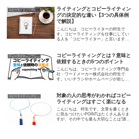
分身、「影武者」のような存在を作るこ
とって非常に大事だなと感じています。
ライティングとコピーライティン
コピーライティングとは？
そこで、今日はコピーラ...
グの決定的な違い【3つの具体例
で解説】
こんにちは、コピーライターの狩生で
す。コピーライティングを仕事にしてい
る人を「コピーライター」と言います。
それに対してライティングを行う人のこ
とは「ライター」と言いますよね。で
は、いきなりですが「ライティング」と
コピーライティングとは？意味と
コピーライティングとは？
「コピーライティング」の違い...
依頼するときの5つのポイント
こんにちは、コピーライティング専門会
社・ワードメーカー株式会社の狩生で
す。いいチラシやホームページが欲し
い！そんな時、「人の心を掴むようなコ
ピーがあったらいいな…」とか、「どう
せなら上手いコピーライターに作ってほ
対象の人の思考がわかればコピー
コピーライティングとは？
しい…」という思いを抱くこと...
ライティングはすごく楽になる
こんにちは、狩生です。文章を書くとき
に気をつけたいPOINTはたくさんありま
すが、その中でも最も大切なことは“誰
に”伝えるかを明確にすることです。