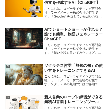
次をつくったほうが見や...
信文を作成するAI【ChatGPT】
こんにちは、コピーライティング専門会
社・ワードメーカー株式会社の狩生で
す。「Googleクチコミでいただいた投稿
にいつも返信しているけれど、★1や★2
のときの返信が正直ツラい…」こんなこ
とを思ったことありませんか？満足して
AIでショートショートが作れる？
AI
いる人への返信は楽...
誰でも簡単、物語ジェネレーター
ChatGPT
こんにちは、コピーライティング専門会
社・ワードメーカー株式会社の狩生で
す。「短い小説を書いてみたいけど、ア
イデアが浮かばない」「物語の結末を考
えるのが難しい」特に、短くても読者の
心に残る「ショートショート」は、構成
ソクラテス哲学「無知の知」の使
AI
や結末に工夫が必要なため、...
い方をトレーニングできるAI
こんにちは、コピーライティング専門会
社・ワードメーカー株式会社の狩生で
す。ソクラテスの無知の知はご存知です
か？自分が知らないことを知っている人
のほうが、無知であることを知らない人
よりも優れているという考え方です。つ
新人営業のロープレ練習ができる
AI
まり、無知である領域がある...
無料AI営業トレーニングツール
こんにちは、コピーライティング専門会