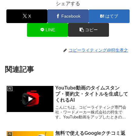
シェアする
X
Facebook
はてブ
LINE
コピー
コピーライティング@狩生孝之
関連記事
YouTube動画のタイムスタン
AI
プ・要約文・タイトルを生成して
くれるAI
こんにちは、コピーライティング専門会
社・ワードメーカー株式会社の狩生で
す。YouTube動画をアップしたときの
「タイムスタンプ（目次）」をつくるの
って、意外と時間がかかりませんか？私
もときどき動画編集をするのですが、目
無料で使えるGoogleクチコミ返
AI