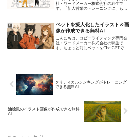
社・ワードメーカー株式会社の狩生で
す。「新人営業のトレーニングに、もっ
と時間をかけたい」 「先輩や上司も忙し
くて、なかなかロープレをお願いできな
い」このようなお悩みを抱えている方
ペットを擬人化したイラスト＆画
AI
は、少なくないのではないで...
像が作成できる無料AI
こんにちは、コピーライティング専門会
社・ワードメーカー株式会社の狩生で
す。ちょっと前にペットをChatGPTで擬
人化することが少しだけ流行りました。
そのときに、うちで飼っている猫も擬人
化してみたのですが、なかなか面白く擬
人化してくれたので家...
クリティカルシンキングがトレーニング
できる無料AI
油絵風のイラスト画像が作成できる無料
AI