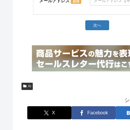
AI
シ
X
Facebook