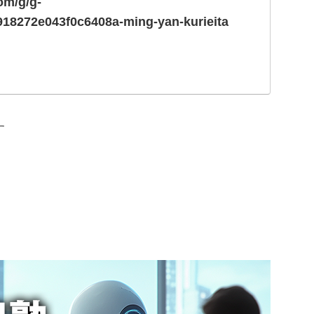
om/g/g-
18272e043f0c6408a-ming-yan-kurieita
す