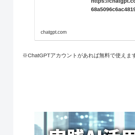
https://chatgpt.c
68a5096c6ac4819
chatgpt.com
※ChatGPTアカウントがあれば無料で使えま