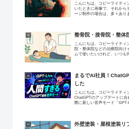
こんにちは、コピーライティ
いたときに画像で、それから
ージ制作の場合は、多々ありま
整骨院・接骨院・整体
AI
こんにちは、コピーライティ
院・整体院などの治療院向け
ムで使いたいけれど、いつも同
まるでAI社員！Chat
AI
した
こんにちは。コピーライティ
ChatGPTのアップデート
際に新しい音声モード「GPT-L
外壁塗装・屋根塗装リ
AI