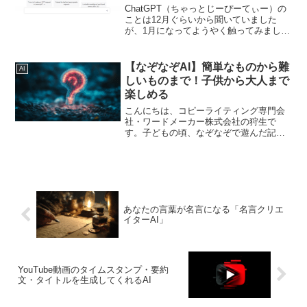
ChatGPT（ちゃっとじーぴーてぃー）の
ことは12月ぐらいから聞いていました
が、1月になってようやく触ってみまし
た。よくあるツールかなと思っていたの
ですが、まったくこれまでとは異なるも
ので衝撃を受けました・・・一言でいう
【なぞなぞAI】簡単なものから難
AI
と、【テキスト対話...
しいものまで！子供から大人まで
楽しめる
こんにちは、コピーライティング専門会
社・ワードメーカー株式会社の狩生で
す。子どもの頃、なぞなぞで遊んだ記憶
はありますか？私は結構好きなほうでし
た。なぞなぞの本を読んで考えたり、答
えが分からずに悔しい思いをしたり。な
ぞなぞは、出す側も答える側...
あなたの言葉が名言になる「名言クリエ
イターAI」
YouTube動画のタイムスタンプ・要約
文・タイトルを生成してくれるAI