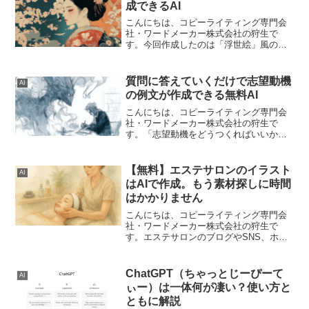
成できるAI
こんにちは、コピーライティング専門会
社・ワードメーカー株式会社の狩生で
す。今回作成したのは「浮世絵」風のイ
ラスト画像が作成できるAIツールです。
浮世絵は江戸時代に主に描かれた風俗画
です。浮世絵とはちょっと違って、イラ
質問に答えていくだけで志望動機
AI
ストっぽい感じのものが生...
の例文が作成できる無料AI
こんにちは、コピーライティング専門会
社・ワードメーカー株式会社の狩生で
す。「志望動機をどうつくればいいかわ
からない…」ということありませんか？
そんなときは、やはりいまだとAIがオス
スメです。AIであれば、かんたんに志望
【無料】エステサロンのイラスト
AI
動機を明確にすることが...
はAIで作成。もう素材探しに時間
はかかりません
こんにちは、コピーライティング専門会
社・ワードメーカー株式会社の狩生で
す。エステサロンのブログやSNS、ホー
ムページなどで使用するイラスト素材。
「いつも同じような素材になってしま
う」「探しているイメージのイラストが
ChatGPT（ちゃっとじーぴーて
AI
見つからない」と感じてい...
ぃー）は一体何が凄い？使い方と
ともに解説