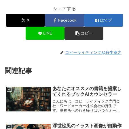
シェアする
X
Facebook
はてブ
LINE
コピー
コピーライティング@狩生孝之
関連記事
あなたにオススメの書籍を提案し
AI
てくれるブックAIカウンセラー
こんにちは、コピーライティング専門会
社・ワードメーカー株式会社の狩生で
す。事務所への行き帰りはいつもオーデ
ィオブックを聞いているのですが、今日
歩いているときに、「悩みに応じて本を
紹介してくれるAIがあったらいいな」と
浮世絵風のイラスト画像が自動作
AI
ふと思い付いて作ってみま...