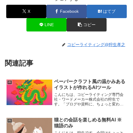
X
Facebook
はてブ
LINE
コピー
コピーライティング@狩生孝之
関連記事
ペーパークラフト風の温かみある
AI
イラストが作れるAIツール
こんにちは、コピーライティング専門会
社・ワードメーカー株式会社の狩生で
す。「ブログや資料に、ちょっと変わっ
たかわいいイラストを入れたいな」 「手
作りのような温かい雰囲気の画像が欲し
いけど、自分で作るのは難しい」このよ
猫との会話を楽しめる無料AI ※
AI
うに感じたことはありませ...
猫語のみ
こんにちは、狩生です。今回はちょっと