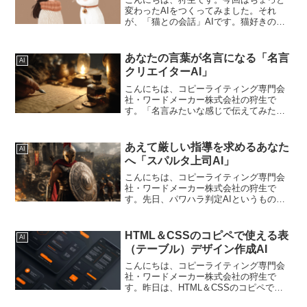
変わったAIをつくってみました。それ
が、「猫との会話」AIです。猫好きのた
めのAIです。癒やされたいときに使って
みてください。※ひとつのやり取りごと
に画像をつくるので、コミュニケーショ
あなたの言葉が名言になる「名言
AI
ンには大変時間がかか...
クリエイターAI」
こんにちは、コピーライティング専門会
社・ワードメーカー株式会社の狩生で
す。「名言みたいな感じで伝えてみたい
な・・・」そんな気持ちになったことあ
りませんか？私は、セミナーのときに名
言のようなことが伝えられたら…と、と
あえて厳しい指導を求めるあなた
AI
きどき思うことがあります。...
へ「スパルタ上司AI」
こんにちは、コピーライティング専門会
社・ワードメーカー株式会社の狩生で
す。先日、パワハラ判定AIというものを
つくりましたが、逆にスパルタに接して
ほしい（常識の範囲で）という人もいる
かと思い、スパルタ上司AIというものを
HTML＆CSSのコピペで使える表
AI
今度はつくってみました...
（テーブル）デザイン作成AI
こんにちは、コピーライティング専門会
社・ワードメーカー株式会社の狩生で
す。昨日は、HTML＆CSSのコピペで使
えるボタンデザインというAIをリリース