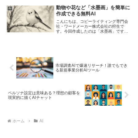
しました。今回は、表（テーブル）バー
ジョンです。これも意外と制作の現場で
動物や花など「水墨画」を簡単に
AI
は使えるものなんです...
作成できる無料AI
こんにちは、コピーライティング専門会
社・ワードメーカー株式会社の狩生で
す。今回作成したのは「水墨画」です。
いろんなタイプの画像生成を試してきま
したが、水墨画がまだつくっていません
でした。趣のある画像などをつくりたい
ときにピッタリだと思います...
市場調査AIで爆速リサーチ！誰でもでき
る新規事業分析AIツール
ペルソナ設定は意味ある？理想の顧客を
現実的に描くAIチャット
ホーム
AI