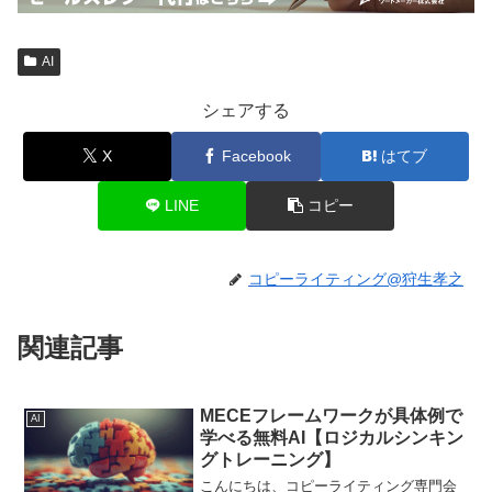
AI
シェアする
X
Facebook
はてブ
LINE
コピー
コピーライティング@狩生孝之
関連記事
MECEフレームワークが具体例で
AI
学べる無料AI【ロジカルシンキン
グトレーニング】
こんにちは、コピーライティング専門会