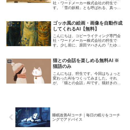
社・ワードメーカー株式会社の狩生で
す。「雪の妖精」とも呼ばれる、真っ白
でまんまるな小鳥「シマエナガ」。つぶ
らな瞳で見つめられると、思わず「かわ
いい…」と声が出てしまいますよね。今
ゴッホ風の絵画・画像を自動作成
AI
回は、そんなシマエナガのか...
してくれるAI【無料】
こんにちは、コピーライティング専門会
社・ワードメーカー株式会社の狩生で
す。少し前に、原田マハさんの『たゆた
えども沈まず』という小説を読みまし
た。日本人画商の視点から始まり、天才
画家フィンセント・ファン・ゴッホと弟
猫との会話を楽しめる無料AI ※
AI
テオの話が展開されていく小説...
猫語のみ
こんにちは、狩生です。今回はちょっと
変わったAIをつくってみました。それ
が、「猫との会話」AIです。猫好きのた
めのAIです。癒やされたいときに使って
みてください。※ひとつのやり取りごと
に画像をつくるので、コミュニケーショ
ンには大変時間がかか...
睡眠改善AIコーチ｜毎日の眠りをコーチ
ングでアドバイス