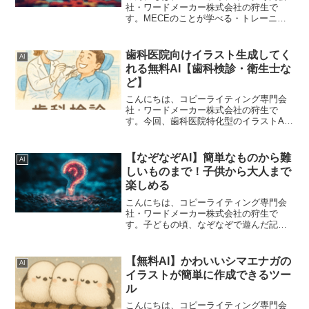
社・ワードメーカー株式会社の狩生で
す。MECEのことが学べる・トレーニン
グできるAIをつくってみました。
MECE（Mutually Exclusive and
Collectively Exhaustiv...
歯科医院向けイラスト生成してく
AI
れる無料AI【歯科検診・衛生士な
ど】
こんにちは、コピーライティング専門会
社・ワードメーカー株式会社の狩生で
す。今回、歯科医院特化型のイラストAI
をつくってみました。ChatGPTをもとに
つくったAIです。「良い素材がなかなか
見つからない」「こういうイラストがほ
【なぞなぞAI】簡単なものから難
AI
しいけれど…」と...
しいものまで！子供から大人まで
楽しめる
こんにちは、コピーライティング専門会
社・ワードメーカー株式会社の狩生で
す。子どもの頃、なぞなぞで遊んだ記憶
はありますか？私は結構好きなほうでし
た。なぞなぞの本を読んで考えたり、答
えが分からずに悔しい思いをしたり。な
【無料AI】かわいいシマエナガの
AI
ぞなぞは、出す側も答える側...
イラストが簡単に作成できるツー
ル
こんにちは、コピーライティング専門会