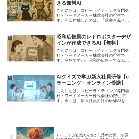
きる無料AI
こんにちは、コピーライティング専門会
社・ワードメーカー株式会社の狩生で
す。今回作成したのは、「落書き風イラ
スト」です。水彩画などはつくってきた
ので、ちょっと違う視点のAIツールをつ
くってみました。たとえば、こんなもの
昭和広告風のレトロポスターデザ
AI
が描けます。落書き風富士...
インが作成できるAI【無料】
こんにちは、コピーライティング専門会
社・ワードメーカー株式会社の狩生で
す。突然ですが、昭和の広告ってなんだ
か良いですよね。以前、大阪のあるカフ
ェに行ったときに、昭和の古い新聞が壁
一面に飾ってあったのですが、それを見
AIクイズで学ぶ新入社員研修【e
AI
て「コピーがわかりやすくて...
ラーニング・オンライン受講】
こんにちは、コピーライティング専門会
社・ワードメーカー株式会社の狩生で
す。今回は、新入社員向けの研修AIをつ
くってみました。新入社員に特化した理
由は単純にわかりやすいためです。テー
マを指定することができます。たとえ
ば、以下のようなテーマです...
アイデアが出ないのは「思考の罠」が原