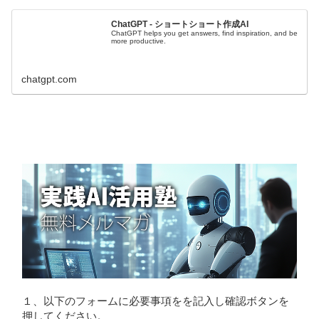
ChatGPT - ショートショート作成AI
ChatGPT helps you get answers, find inspiration, and be
more productive.
chatgpt.com