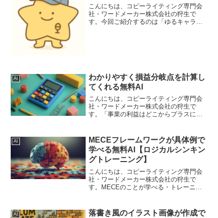
こんにちは、コピーライティング専門会
社・ワードメーカー株式会社の狩生で
す。今回ご紹介するのは「ゆるキャラ」
イラストを作成してくれるAIです。くま
モンなどゆるキャラは今では誰でも知る
キャラクターになりました。都道府県だ
けでなく、さまざまな企業...
わかりやすく損益分岐点を計算し
AI
てくれる無料AI
こんにちは、コピーライティング専門会
社・ワードメーカー株式会社の狩生で
す。「事業の利益はどこからプラスにな
るのか」「新しい商品を出すけれど、い
くら売れたら赤字を脱するのか」経営者
や事業責任者の方であれば、このような
MECEフレームワークが具体例で
AI
ことを一度は考えたことがあ...
学べる無料AI【ロジカルシンキン
グトレーニング】
こんにちは、コピーライティング専門会
社・ワードメーカー株式会社の狩生で
す。MECEのことが学べる・トレーニン
グできるAIをつくってみました。
MECE（Mutually Exclusive and
Collectively Exhaustiv...
落書き風のイラスト画像が作成で
AI