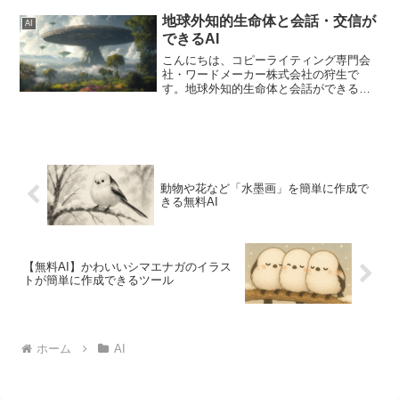
成する際、こんなお悩みはありません
か。「いつも同じような無料イラストば
地球外知的生命体と会話・交信が
AI
かり使ってしまう」「イメージ...
できるAI
こんにちは、コピーライティング専門会
社・ワードメーカー株式会社の狩生で
す。地球外知的生命体と会話ができると
いうAIチャットボットをつくってみまし
た。どんな地球外知的生命体なのか？に
ついては、その都度変わるようにしてい
ます。このやり取りを通し...
動物や花など「水墨画」を簡単に作成で
きる無料AI
【無料AI】かわいいシマエナガのイラス
トが簡単に作成できるツール
ホーム
AI