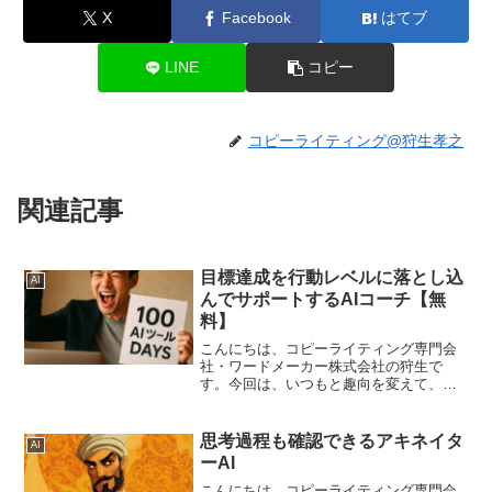
X
Facebook
はてブ
LINE
コピー
コピーライティング@狩生孝之
関連記事
目標達成を行動レベルに落とし込
AI
んでサポートするAIコーチ【無
料】
こんにちは、コピーライティング専門会
社・ワードメーカー株式会社の狩生で
す。今回は、いつもと趣向を変えて、
「目標達成」に関するAIをつくってみま
した。目標を立てたときにそのまま忘れ
ることってありませんか？たとえば、
思考過程も確認できるアキネイタ
AI
2025年の年始の目標を覚え...
ーAI
こんにちは、コピーライティング専門会