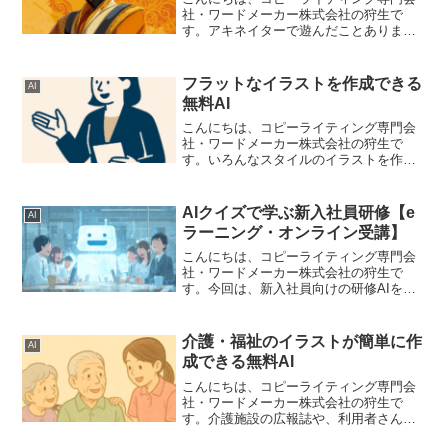
社・ワードメーカー株式会社の狩生で
す。アキネイターで遊んだことあります
か？私はずいぶん昔ですが一度だけあり
ます。アキネイターをつくれるのでは？
と思い、つくってみました。つくった目
フラットなイラストを作成できる
AI
的としては、「どういう思考...
無料AI
こんにちは、コピーライティング専門会
社・ワードメーカー株式会社の狩生で
す。いろんなスタイルのイラストを作成
できるといいな～とおもい、フラットな
イラストを作成できるAIをつくりまし
た。ビジネス用途など、いろんな場面で
AIクイズで学ぶ新入社員研修【e
AI
使いやすいのがフラットイラ...
ラーニング・オンライン受講】
こんにちは、コピーライティング専門会
社・ワードメーカー株式会社の狩生で
す。今回は、新入社員向けの研修AIをつ
くってみました。新入社員に特化した理
由は単純にわかりやすいためです。テー
マを指定することができます。たとえ
介護・福祉のイラストが簡単に作
AI
ば、以下のようなテーマです...
成できる無料AI
こんにちは、コピーライティング専門会
社・ワードメーカー株式会社の狩生で
す。介護施設の広報誌や、利用者さんへ
の説明資料、研修用のスライドなどを作