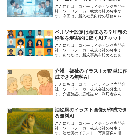
こんにちは、コピーライティング専門会
社・ワードメーカー株式会社の狩生で
す。今回は、新入社員向けの研修AIをつ
くってみました。新入社員に特化した理
由は単純にわかりやすいためです。テー
マを指定することができます。たとえ
ペルソナ設定は意味ある？理想の
AI
ば、以下のようなテーマです...
顧客を現実的に描くAIチャット
こんにちは、コピーライティング専門会
社・ワードメーカー株式会社の狩生で
す。あなたは、新規事業を始めるにあた
り「ペルソナ」を設定しますか？ペルソ
ナとは、事業の典型的な顧客像を具体的
に描いたものです。「サービスを届けた
介護・福祉のイラストが簡単に作
AI
いのは、こういう人です」と...
成できる無料AI
こんにちは、コピーライティング専門会
社・ワードメーカー株式会社の狩生で
す。介護施設の広報誌や、利用者さんへ
の説明資料、研修用のスライドなどを作
成する際、こんなお悩みはありません
か。「いつも同じような無料イラストば
油絵風のイラスト画像が作成でき
AI
かり使ってしまう」「イメージ...
る無料AI
こんにちは、コピーライティング専門会
社・ワードメーカー株式会社の狩生で
す。油絵風のイラスト・写真画像を描く