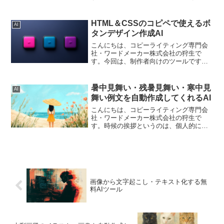
ことができるAIを作ってみました。油絵
は色の深みや重厚感がありますよね。画
像をアップしてつくることもできます。
HTML＆CSSのコピペで使えるボ
AI
いつものように、うちの3...
タンデザイン作成AI
こんにちは、コピーライティング専門会
社・ワードメーカー株式会社の狩生で
す。今回は、制作者向けのツールです。
そのため、一般の人にはあんまり関係な
いかも…HTML&CSSで実装するための
「ボタン」のデザインです。たとえば、
暑中見舞い・残暑見舞い・寒中見
AI
このAIを使って以下の...
舞い例文を自動作成してくれるAI
こんにちは、コピーライティング専門会
社・ワードメーカー株式会社の狩生で
す。時候の挨拶というのは、個人的には
苦手なのですが、書かないといけないと
きもありますよね。季節の変わり目に送
る「時候の挨拶」。丁寧なコミュニケー
ションとして大切だと分かっ...
画像から文字起こし・テキスト化する無
料AIツール