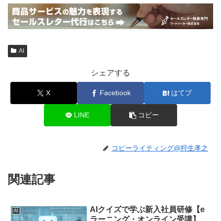
AI
シェアする
X
Facebook
はてブ
LINE
コピー
コピーライティング@狩生孝之
関連記事
AIクイズで学ぶ新入社員研修【e
AI
ラーニング・オンライン受講】