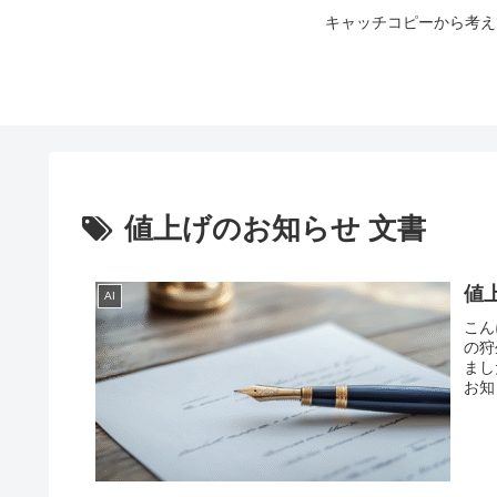
キャッチコピーから考え
値上げのお知らせ 文書
値
AI
こん
の狩
まし
お知