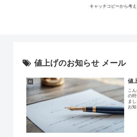
キャッチコピーから考え
値上げのお知らせ メール
値
AI
こん
の狩
まし
お知