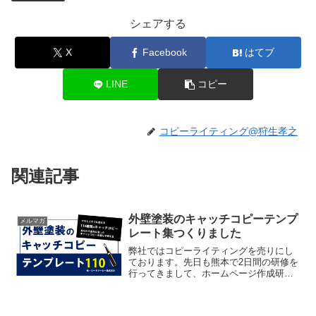
シェアする
X
Facebook
はてブ
LINE
コピー
コピーライティング@狩生孝之
関連記事
外壁塗装のキャッチコピーテンプ
メルマガ
レート集つくりました
弊社ではコピーライティングを売りにし
ております。先日も熊本で2日間の研修を
行ってきまして、ホームページ作成研修
でしたが、ひたすら「戦略」と「コピー
ライティング」のことばかり話してきま
した。そこで“型”のようなものはお伝えす