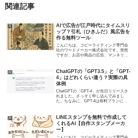
関連記事
AIで広告が江戸時代にタイムスリ
AI
ップ？引札（ひきふだ）風広告を
作る無料ツール
こんにちは、コピーライティング専門会
社のワードメーカー株式会社です。突然
ですが、お店や商品の広告、マンネリ化
していませんか？「もっとインパクトの
ある広告を作りたい…」「他とはちょっ
と違う、面白い方法で注目を集めた
ChatGPTの「GPT3.5」と「GPT-
AI
い！」そんなふうに感じている...
4」はどれくらい違う？実際の具
体例
ChatGPTの「GPT-4」が先日リリースさ
れました。さっそく申し込んでみまし
た。ちなみに、GPT-4は有料プランに申
し込みをすることで使用することができ
ます。月額20ドルです。どういう違いが
あるのか？という性能の面での比較につ
LINEスタンプを無料で作成して
AI
いては、他...
くれるAI【自作スタンプメーカ
ー】
こんにちは、コピーライティング専門会