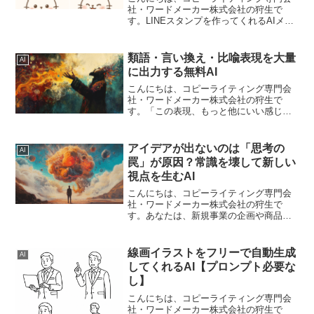
社・ワードメーカー株式会社の狩生で
す。LINEスタンプを作ってくれるAIメー
カーをつくりました。 LINEスタンプの作
り方がわからない 早くたくさん作りたい
いろいろ自作したい…という方にオスス
類語・言い換え・比喩表現を大量
AI
メです。L...
に出力する無料AI
こんにちは、コピーライティング専門会
社・ワードメーカー株式会社の狩生で
す。「この表現、もっと他にいい感じに
できないかな」と思ったことありません
か？私は、コピーライティングをしてい
るという仕事柄、よくあります。「もっ
アイデアが出ないのは「思考の
AI
とよさそうな表現が…」と思...
罠」が原因？常識を壊して新しい
視点を生むAI
こんにちは、コピーライティング専門会
社・ワードメーカー株式会社の狩生で
す。あなたは、新規事業の企画や商品の
アイデア出しで、いつも同じようなもの
ばかりになったり、ありきたりな結論に
落ち着いてしまったりすることはないで
線画イラストをフリーで自動生成
AI
しょうか？もし心当たりがあ...
してくれるAI【プロンプト必要な
し】
こんにちは、コピーライティング専門会
社・ワードメーカー株式会社の狩生で